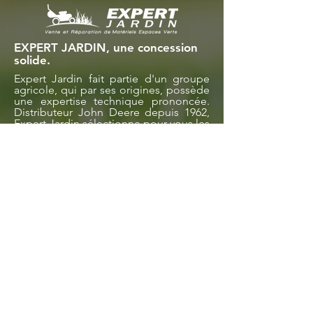
EXPERT JARDIN, une concession
solide.
Expert Jardin fait partie d'un groupe
agricole, qui par ses origines, possède
une expertise technique prononcée.
Distributeur John Deere depuis 1962,
Expert Jardin sélectionne pour vous les
meilleures marques du marché.
Nos magasins
Magasin d'Auxerre
Magasin d'Avallon
Magasin de Bar-sur-Aube
Magasin de Dijon
Magasin de Montbéliard
Magasin de Nevers
Magasin de Pontarlier