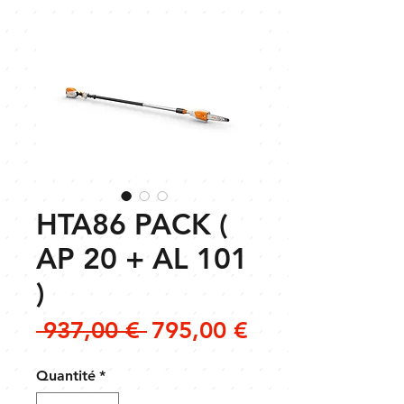
HTA86 PACK (
AP 20 + AL 101
)
Prix
Prix
 937,00 € 
795,00 €
original
promotionnel
Quantité
*