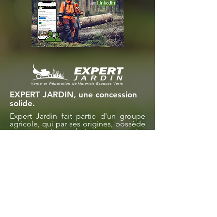
EXPERT JARDIN, une concession
solide.
Expert Jardin fait partie d'un groupe
agricole, qui par ses origines, possède
une expertise technique prononcée.
Distributeur John Deere depuis 1962,
Expert Jardin sélectionne pour vous les
meilleures marques du marché.
Nos magasins
Magasin d'Auxerre
Magasin d'Avallon