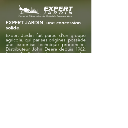
EXPERT JARDIN, une concession
solide.
Expert Jardin fait partie d'un groupe
agricole, qui par ses origines, possède
une expertise technique prononcée.
Distributeur John Deere depuis 1962,
Expert Jardin sélectionne pour vous les
meilleures marques du marché.
Nos magasins
Magasin d'Auxerre
Magasin d'Avallon
Magasin de Bar-sur-Aube
Magasin de Dijon
Magasin de Montbéliard
Magasin de Nevers