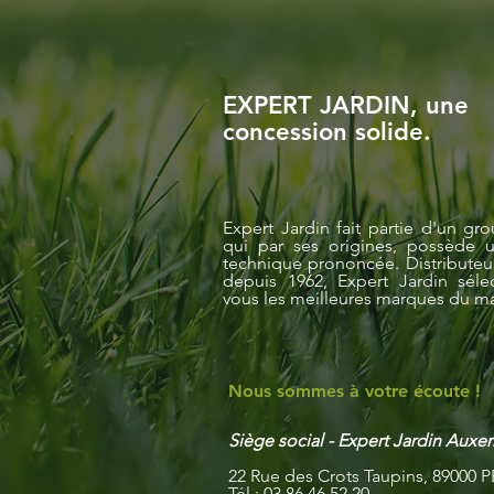
EXPERT JARDIN, une
concession solide.
Expert Jardin fait partie d'un gro
qui par ses origines, possède u
technique prononcée. Distribute
depuis 1962, Expert Jardin séle
vous les meilleures marques du m
Nous sommes à votre écoute !
Siège social
​ -
Expert Jardin Auxer
22 Rue des Crots Taupins, 89000
Tél : 03 86 46 52 20