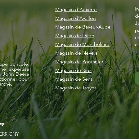
I
Magasin d'Auxerre
d
Magasin d'Avallon
J
Magasin de Bar-sur-Aube
p
Magasin de Dijon
r
Magasin de Montbéliard
a
Magasin de Nevers
Magasin de Pontarlier
upe agricole,
ne expertise
Magasin de Rioz
ur John Deere
ctionne pour
Magasin de Sens
arché.
Magasin de Troyes
re
 PERRIGNY