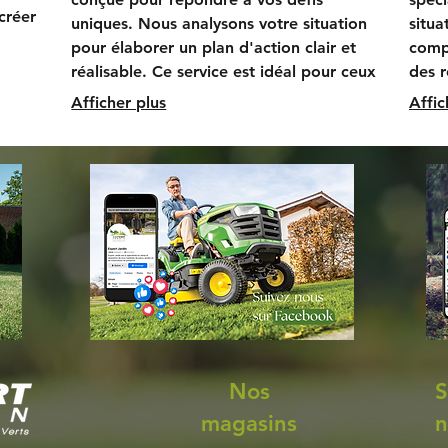
créer
uniques. Nous analysons votre situation
situa
pour élaborer un plan d'action clair et
compr
tifs.
réalisable. Ce service est idéal pour ceux
des 
isée
qui cherchent une direction précise et
vous 
Afficher plus
Affic
des étapes concrètes.
décis
un a
Nos
S
magasins
n