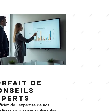
orfait de
onseils
xperts
iciez de l'expertise de nos
alistes pour naviguer dans des