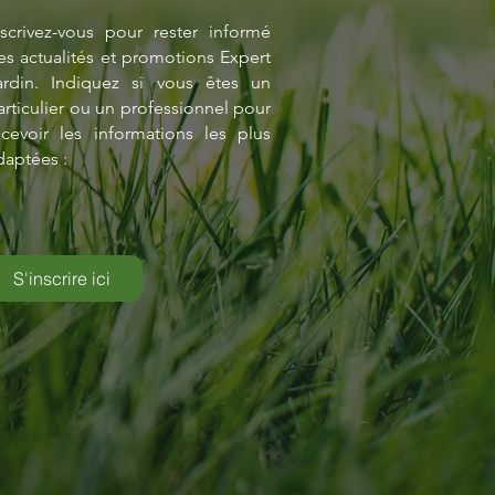
nscrivez-vous pour rester informé
es actualités et promotions Expert
ardin. Indiquez si vous êtes un
articulier ou un professionnel pour
ecevoir les informations les plus
daptées :
S'inscrire ici