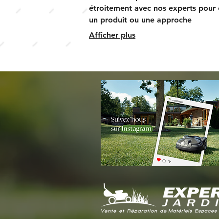
étroitement avec nos experts pour 
un produit ou une approche
parfaitement alignée avec vos objec
Afficher plus
Recevez une proposition personnal
après discussion de vos exigences.