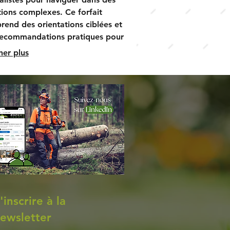
tions complexes. Ce forfait
end des orientations ciblées et
recommandations pratiques pour
aider à prendre les meilleures
her plus
ions. Optimisez vos stratégies avec
ccompagnement de haut niveau.
'inscrire à la
ewsletter