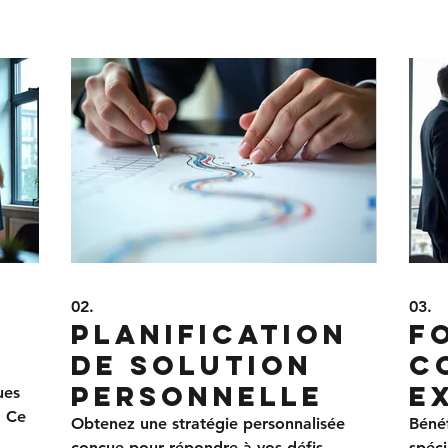
02.
03.
Planification
F
de solution
c
personnelle
e
ues
. Ce
Obtenez une stratégie personnalisée
Bénéf
conçue pour répondre à vos défis
spéci